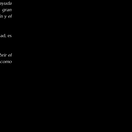
ayuda 
 gran 
 y el 
d, es 
ir el 
 como 