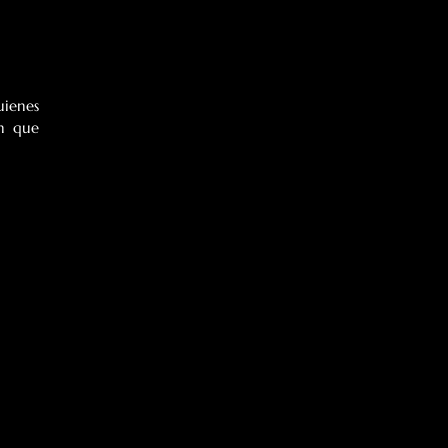
ienes 
n que 