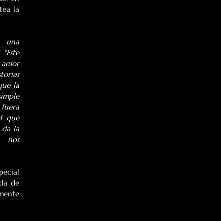
ea la 
 una 
. "Este 
 amor 
rias 
ue la 
mple 
fuera 
l que 
da la 
s 		 
ecial 
da de 
mente 