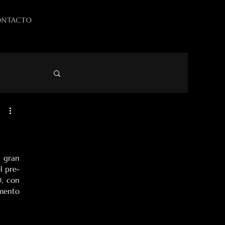
NTACTO
 gran 
l pre-
, con 
mento 