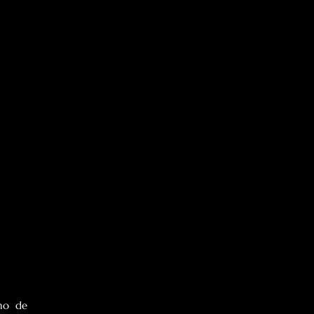
Ayer, IB3 dedicó un espacio en su informativo nocturno para hablar sobre el esperado estreno de 