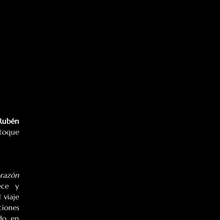
Rubén 
oque 
razón 
ce y 
viaje 
iones 
o, en 