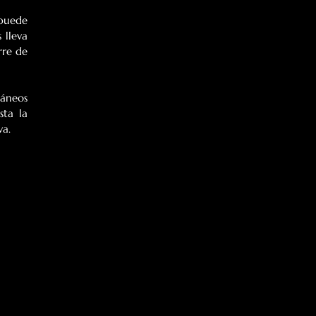
puede 
 lleva 
re de 
áneos 
ta la 
va.