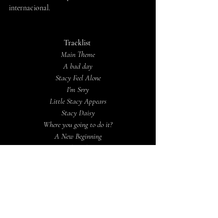
internacional.
Tracklist 
Main Theme
A bad day
Stacy Feel Alone
I'm Srry
Little Stacy Appears
Stacy Daisy
Where you going to do it?
A New Beginning
End Credits
Un paso firme en su trayectoria
Con este lanzamiento, Rubén Gallardo nos 
enseña su capacidad de componer música 
cinematográfica que no solo acompaña, sino 