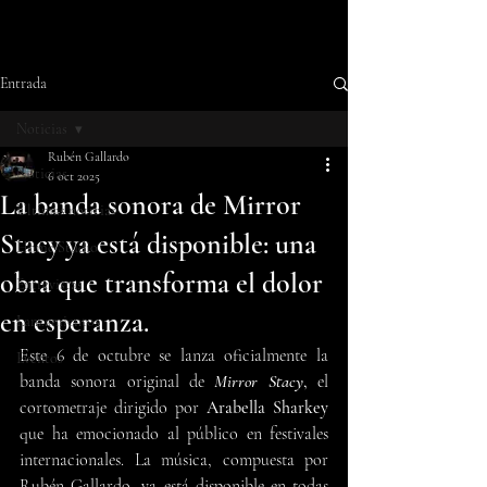
Entrada
Noticias
Rubén Gallardo
Noticias
6 oct 2025
La banda sonora de Mirror
Últimas noticias
Stacy ya está disponible: una
Home Studio
obra que transforma el dolor
Entrevistas
en esperanza.
Lanzamientos
Este 6 de octubre se lanza oficialmente la 
Eventos
banda sonora original de 
Mirror Stacy
,
 el 
cortometraje dirigido por 
Arabella Sharkey
que ha emocionado al público en festivales 
internacionales. La música, compuesta por 
Rubén Gallardo, ya está disponible en todas 