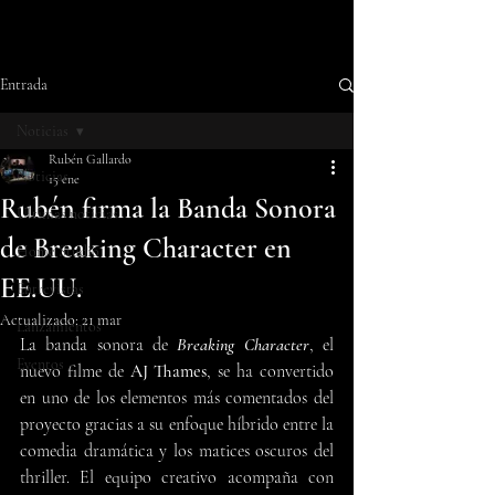
Entrada
Noticias
Rubén Gallardo
Noticias
15 ene
Rubén firma la Banda Sonora
Últimas noticias
de Breaking Character en
Home Studio
EE.UU.
Entrevistas
Actualizado:
21 mar
Lanzamientos
La banda sonora de
Breaking Character
, el 
Eventos
nuevo filme de 
AJ Thames
, se ha convertido 
en uno de los elementos más comentados del 
proyecto gracias a su enfoque híbrido entre la 
comedia dramática y los matices oscuros del 
thriller. El equipo creativo acompaña con 