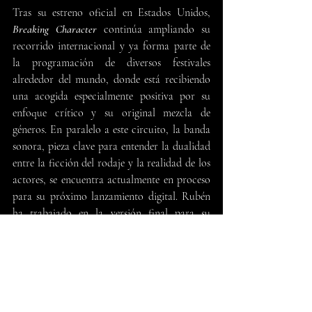
Tras su estreno oficial en Estados Unidos, 
Breaking Character
 continúa ampliando su 
recorrido internacional y ya forma parte de 
la programación de diversos festivales 
alrededor del mundo, donde está recibiendo 
una acogida especialmente positiva por su 
enfoque crítico y su original mezcla de 
géneros. En paralelo a este circuito, la banda 
sonora, pieza clave para entender la dualidad 
entre la ficción del rodaje y la realidad de los 
actores, se encuentra actualmente en proceso 
para su próximo lanzamiento digital. Rubén 
ha trabajado en la versión final para su 
versión digital, que muy pronto estará 
disponible para el público, consolidando así 
el impacto musical del filme
Banda Sonora
BSO
EE.UU.
Breaking Character