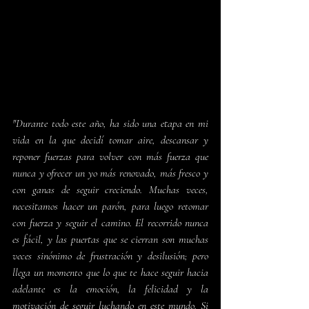
"Durante todo este año, ha sido una etapa en mi 
vida en la que decidí tomar aire, descansar y 
reponer fuerzas para volver con más fuerza que 
nunca y ofrecer un yo más renovado, más fresco y 
con ganas de seguir creciendo. Muchas veces, 
necesitamos hacer un parón, para luego retomar 
con fuerza y seguir el camino. El recorrido nunca 
es fácil, y las puertas que se cierran son muchas 
veces sinónimo de frustración y desilusión; pero 
llega un momento que lo que te hace seguir hacia 
adelante es la emoción, la felicidad y la 
motivación de seguir luchando en este mundo. Si 