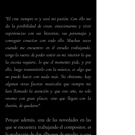
"El cine siempre es y será mi pasión. Con ello me 
da la posibilidad de crear, emocionarme y vivir 
experiencias con sus historias, sus personajes y 
conseguir conectar con todo ello. Muchas veces 
cuando me encuentro en el estudio trabajando, 
tengo la suerte de poder sentir en mi interior lo que 
la escena requiere, lo que el momento pide, y por 
ello, luego transmitirlo con la música, es algo que 
no puedo hacer con nada más. No obstante, hay 
algunas otras facetas musicales que siempre me 
han llamado la atención y que este año, no solo 
retomo con gran placer, sino que llegan con la 
ilusión, de quedarse".
Porque además, una de las novedades en las 
que se encuentra trabajando el compositor, es 
la grabación de dos álbumes de estudio, y uno 