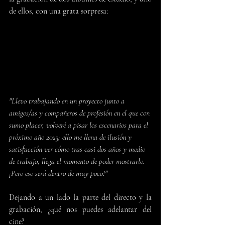
de ellos, con una grata sorpresa:
"Llevo trabajando en un proyecto junto a 
amigos/as y compañeros de profesión en el que con 
sumo placer, volveré a pisar los escenarios para el 
próximo año 2023; ello me llena de ilusión y 
satisfacción ver cómo tras casi dos años y medio 
de trabajo, llega el momento de poder mostrarlo. 
¡Pero eso será dentro de muy poco!"
Dejando a un lado la parte del directo y la 
grabación, ¿qué nos puedes adelantar del 
cine?