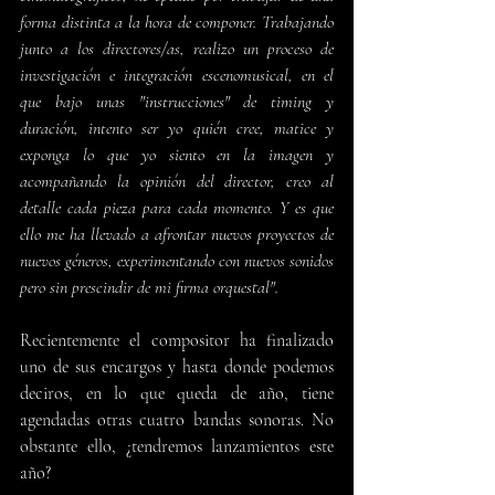
forma distinta a la hora de componer. Trabajando 
junto a los directores/as, realizo un proceso de 
investigación e integración escenomusical, en el 
que bajo unas "instrucciones" de timing y 
duración, intento ser yo quién cree, matice y 
exponga lo que yo siento en la imagen y 
acompañando la opinión del director, creo al 
detalle cada pieza para cada momento. Y es que 
ello me ha llevado a afrontar nuevos proyectos de 
nuevos géneros, experimentando con nuevos sonidos 
pero sin prescindir de mi firma orquestal". 
Recientemente el compositor ha finalizado 
uno de sus encargos y hasta donde podemos 
deciros, en lo que queda de año, tiene 
agendadas otras cuatro bandas sonoras. No 
obstante ello, ¿tendremos lanzamientos este 
año?