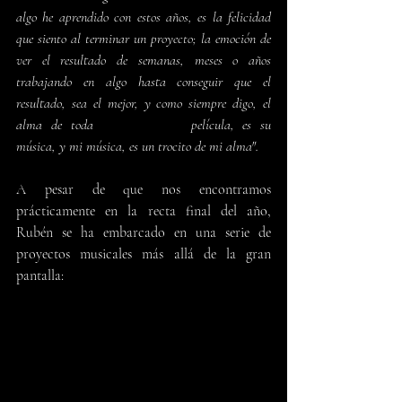
algo he aprendido con estos años, es la felicidad 
que siento al terminar un proyecto; la emoción de 
ver el resultado de semanas, meses o años 
trabajando en algo hasta conseguir que el 
resultado, sea el mejor, y como siempre digo, el 
alma de toda 
película, es su 
música, y mi música, es un trocito de mi alma".
A pesar de que nos encontramos 
prácticamente en la recta final del año, 
Rubén se ha embarcado en una serie de 
proyectos musicales más allá de la gran 
pantalla: