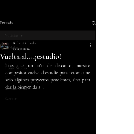
Entrada
Noticias
Rubén Gallardo
Noticias
15 sept 2022
Vuelta al....¡estudio!
Últimas noticias
Tras casi un año de descanso, nuestro 
Home Studio
compositor vuelve al estudio para retomar no 
Entrevistas
solo algunos proyectos pendientes, sino para 
dar la bienvenida a...
Lanzamientos
Eventos