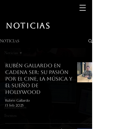
NOTICIAS
NOTICIAS
Noticias
Noticias
Rubén Gallardo en
Cadena SER: Su pasión
Últimas
noticias
por el cine, la música y
el sueño de
Home
Studio
Hollywood
Entrevistas
Rubén Gallardo
13 feb 2025
Lanzamientos
Eventos