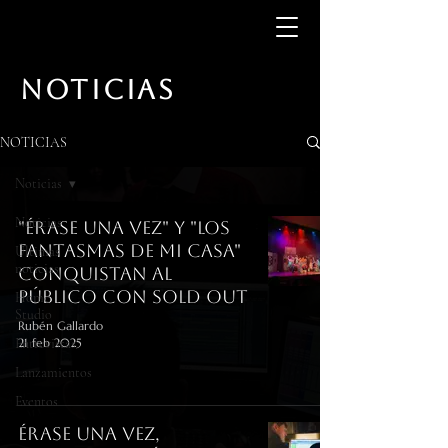
NOTICIAS
NOTICIAS
Noticias
Noticias
"Érase una vez" y "Los
Fantasmas de mi Casa"
Últimas
noticias
conquistan al
público con sold out
Home
Studio
Rubén Gallardo
Entrevistas
21 feb 2025
Lanzamientos
Eventos
Érase una Vez,