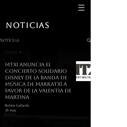
NOTICIAS
NOTICIAS
Noticias
Noticias
MTXI anuncia el
concierto solidario
Últimas
noticias
Disney de la Banda de
Música de Marratxí a
Home
Studio
favor de La Valentía de
Martina
Entrevistas
Lanzamientos
Rubén Gallardo
25 may
Eventos