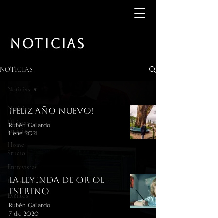
NOTICIAS
NOTICIAS
Noticias
Noticias
¡Feliz Año Nuevo!
Últimas
Rubén Gallardo
noticias
1 ene 2021
Home
Studio
Entrevistas
La Leyenda de Oriol -
Lanzamientos
Estreno
Eventos
Rubén Gallardo
7 dic 2020