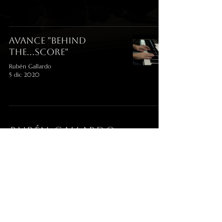
Avance "Behind
the...score"
Rubén Gallardo
5 dic 2020
RUBÉN gallardo
info@rubengallardoacedo.com
© 2026 Rubén Gallardo. Todos los
derechos reservados.