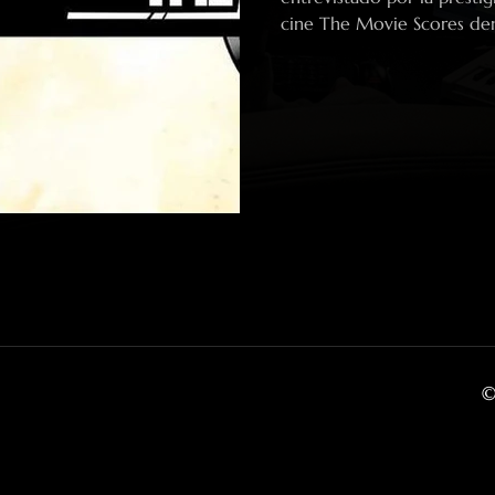
cine The Movie Scores den
Emergentes", un espacio de
del panorama internacional
conversación, realizada por
especializado en bandas so
sobre la música para cine,
©