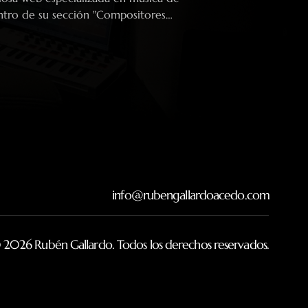
tro de su sección "Compositores
dicado a dar visibilidad a nuevas voces
 de la composición audiovisual. En la
 Frederic Torres, escritor y divulgador
noras, Gallardo comparte su visión
 su proceso creativo
info@rubengallardoacedo.com
 2026 Rubén Gallardo. Todos los derechos reservados.