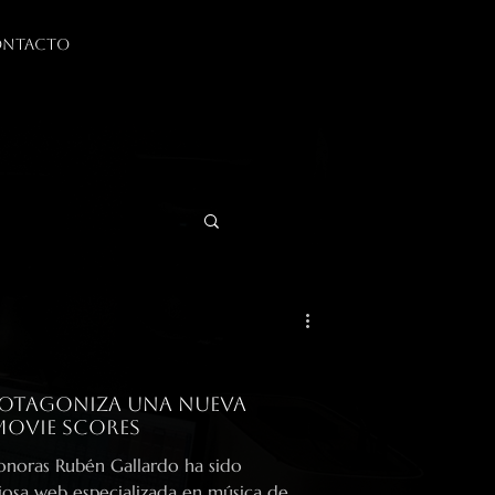
NTACTO
rotagoniza una nueva
Movie Scores
onoras Rubén Gallardo ha sido
giosa web especializada en música de