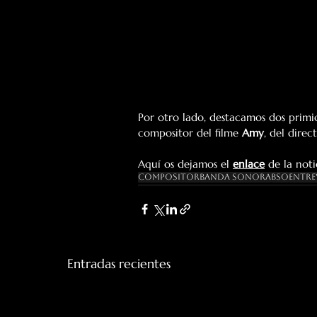
Por otro lado, destacamos dos primici
compositor del filme 
Amy
, del direc
Aquí os dejamos el 
enlace
 de la not
Compositor
Banda Sonora
BSO
Entre
Entradas recientes