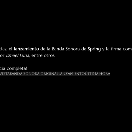
as: el 
lanzamiento
 de la Banda Sonora de 
Spring 
y la firma com
tor 
Ismael Luna
, entre otros.
icia completa!
vista
Banda Sonora Original
Lanzamiento
Última Hora