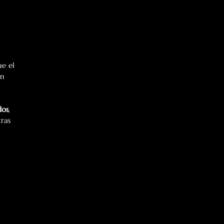
e el 
on 
dos
, 
ras 