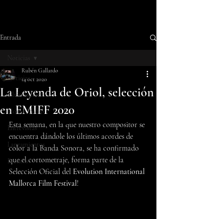
Entrada
Noticias
Rubén Gallardo
Noticias
14 oct 2020
La Leyenda de Oriol, selección
Últimas noticias
en EMIFF 2020
Home Studio
Esta semana, en la que nuestro compositor se 
Entrevistas
encuentra dándole los últimos acordes de 
Lanzamientos
color a la Banda Sonora, se ha confirmado 
que el cortometraje, forma parte de la 
Eventos
Selección Oficial del 
Evolution International 
Mallorca Film Festival
!