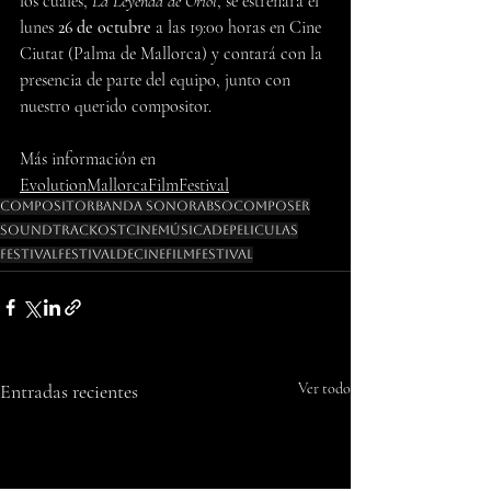
los cuales, 
La Leyenda de Oriol
, se estrenará el 
lunes
 26 de octubre
 a las 19:00 horas en Cine 
Ciutat (Palma de Mallorca) y contará con la 
presencia de parte del equipo, junto con 
nuestro querido compositor.
Más información en 
EvolutionMallorcaFilmFestival
Compositor
Banda Sonora
BSO
Composer
Soundtrack
OST
Cine
Músicadepeliculas
Festival
FestivaldeCine
FilmFestival
Entradas recientes
Ver todo