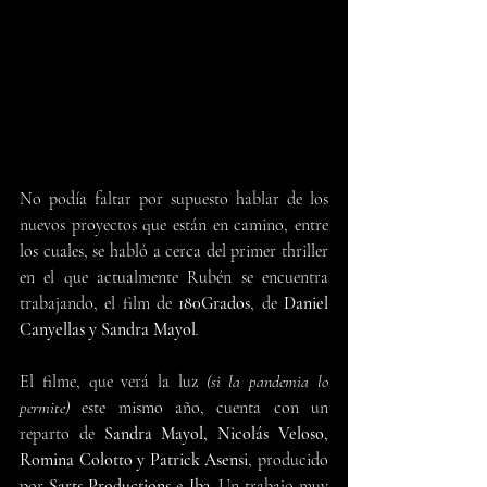
No podía faltar por supuesto hablar de los 
nuevos proyectos que están en camino, entre 
los cuales, se habló a cerca del primer thriller 
en el que actualmente Rubén se encuentra 
trabajando, el film de 
180Grados
, de 
Daniel 
Canyellas y Sandra Mayol
.
El filme, que verá la luz 
(si la pandemia lo 
permite) 
este mismo año, cuenta con un 
reparto de 
Sandra Mayol, Nicolás Veloso, 
Romina Colotto y Patrick Asensi
, producido 
por 
Sarts Productions
 e 
Ib3
. Un trabajo muy 