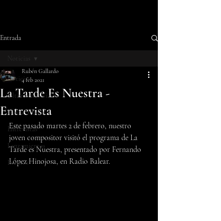
Entrada
Noticias
Rubén Gallardo
Noticias
4 feb 2021
La Tarde Es Nuestra -
Últimas noticias
Entrevista
Home Studio
Este pasado martes 2 de febrero, nuestro 
Entrevistas
joven compositor visitó el programa de La 
Lanzamientos
Tarde es Nuestra, presentado por Fernando 
López Hinojosa, en Radio Balear.
Eventos