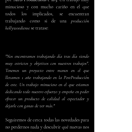
minucioso y con mucho cariño en el que 
todos los implicados, se encuentran 
trabajando como si de una 
producción 
hollywoodiense
 se tratase:
"Nos encontramos trabajando día tras día siendo 
muy estrictos y objetivos con nuestros trabajos". 
Tenemos un proyecto entre manos en el que 
llevamos 1 año trabajando en la PostProducción 
de este. Un trabajo minucioso en el que estamos 
dedicando todo nuestro esfuerzo y empeño en poder 
ofrecer un producto de calidad al espectador y 
dejarle con ganas de ver más."
Seguiremos de cerca todas las novedades para 
no perdernos nada y descubrir qué nuevas nos 