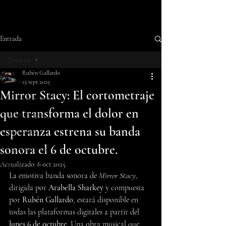
Entrada
Noticias
Rubén Gallardo
Noticias
15 sept 2025
Mirror Stacy: El cortometraje
Últimas noticias
que transforma el dolor en
Home Studio
esperanza estrena su banda
Entrevistas
sonora el 6 de octubre.
Lanzamientos
Actualizado:
6 oct 2025
Eventos
La emotiva banda sonora de 
Mirror Stacy
, 
dirigida por
 Arabella Sharkey 
y compuesta 
por 
Rubén Gallardo
, estará disponible en 
todas las plataformas digitales a partir del 
lunes 6 de octubre
. Una obra musical que 