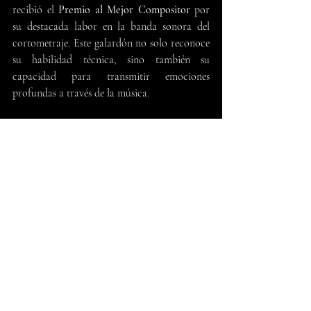
recibió el 
Premio al Mejor Compositor
 por 
su destacada labor en la banda sonora del 
cortometraje. Este galardón no solo reconoce 
su habilidad técnica, sino también su 
capacidad para transmitir emociones 
profundas a través de la música.
Lanzamiento y disponibilidad:
La banda sonora de 
Mirror Stacy
 estará 
disponible en todas las plataformas digitales 
a partir del 
lunes 6 de octubre. 
Los 
seguidores del cortometraje y los amantes de 
la música cinematográfica estais invitados a 
sumergirse en esta experiencia sonora que 
complementa y enriquece la narrativa visual 
de la película.
BSO
Lanzamiento
NYCIFIF
Mirror Stacy