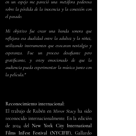
en un espejo me pareció una metáfora poderosa 
sobre la pérdida de la inocencia y la conexión con 
el pasado. 
Mi objetivo fue crear una banda sonora que 
reflejara esa dualidad entre la adultez y la niñez, 
utilizando instrumentos que evocaran nostalgia y 
esperanza. Fue un proceso desafiante pero 
gratificante, y estoy emocionado de que la 
audiencia pueda experimentar la música junto con 
la película."
Reconocimiento internacional:
El trabajo de Rubén en 
Mirror Stacy
 ha sido 
reconocido internacionalmente. En la edición 
de 2024 del 
New York City International 
Films InFest Festival (NYCIFIF
), Gallardo 