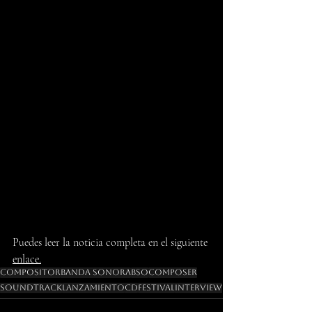
Puedes leer la noticia completa en el siguiente 
enlace.
Compositor
Banda Sonora
BSO
Composer
Soundtrack
Lanzamiento
Cd
Festival
Interview