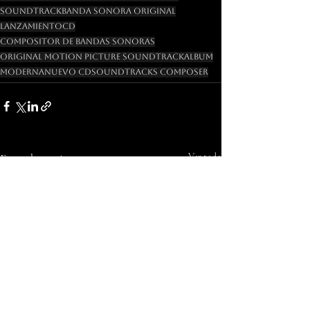
Soundtrack
Banda Sonora Original
Lanzamiento
Cd
Compositor de Bandas Sonoras
Original Motion Picture Soundtrack
Album
Moderna
Nuevo Cd
Soundtracks Composer
Entradas recientes
Ver todo