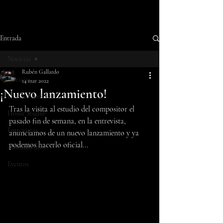
Entrada
Noticias
Rubén Gallardo
Noticias
14 mar 2022
¡Nuevo lanzamiento!
Últimas noticias
Tras la visita al estudio del compositor el 
Home Studio
pasado fin de semana, en la entrevista, 
Entrevistas
anunciamos de un nuevo lanzamiento y ya 
podemos hacerlo oficial... 
Lanzamientos
Eventos