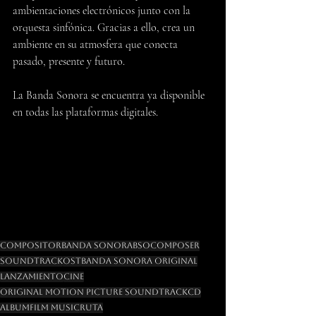
ambientaciones electrónicos junto con la 
orquesta sinfónica. Gracias a ello, crea un 
ambiente en su atmosfera que conecta 
pasado, presente y futuro.
La Banda Sonora se encuentra ya disponible 
en todas las plataformas digitales.
Compositor
Banda Sonora
BSO
Composer
Soundtrack
OST
Banda Sonora Original
Lanzamiento
Cine
Original Motion Picture Soundtrack
CD
Album
Film Music
Ruta