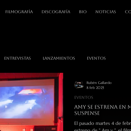
FILMOGRAFÍA
DISCOGRAFÍA
BIO
NOTICIAS
CO
Entrevistas
Lanzamientos
Eventos
Rubén Gallardo
8 feb 2025
Eventos
Amy se estrena en 
suspense
El pasado martes 4 de febrero, el Cine Paz de Mad
estreno de " Am y ", el fil