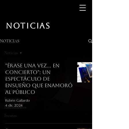
NOTICIAS
NOTICIAS
Noticias
Noticias
"Érase una Vez... en
concierto": un
Últimas
noticias
espectáculo de
ensueño que enamoró
Home
Studio
al público
Entrevistas
Rubén Gallardo
4 dic 2024
Lanzamientos
Eventos