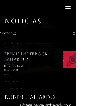
NOTICIAS
NOTICIAS
Noticias
Noticias
Premis Enderrock
Balear 2021
Últimas
noticias
Rubén Gallardo
Home
8 oct 2021
Studio
Entrevistas
Lanzamientos
Eventos
RUBÉN gallardo
info@rubengallardoacedo.com