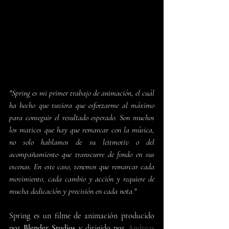
"Spring es mi primer trabajo de animación, el cuál 
ha hecho que tuviera que esforzarme al máximo 
para conseguir el resultado esperado. Son muchos 
los matices que hay que remarcar con la música, 
no solo hablamos de su leitmotiv o del 
acompañamiento que transcurre de fondo en sus 
escenas. En este caso, tenemos que remarcar cada 
movimiento, cada cambio y acción y requiere de 
mucha dedicación y precisión en cada nota."
Spring es un filme de animación producido 
por 
Blender Studios 
y dirigido por
Andreas 