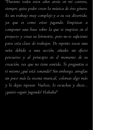
"Durante todos estos años atrás en mi carrera, 
siempre quise poder crear la música de éste género. 
Es un trabajo muy complejo y a su vez divertido, 
ya que es como estar jugando. Empiezas a 
componer una base sobre la que te inspiras en el 
proyecto y creas su leitmotiv, pero no es suficiente 
para esta clase de trabajos. De repente tocas una 
nota debido a una acción, añades un efecto 
percusivo y al principio en el momento de su 
creación, ves que no tiene sentido. Te preguntas a 
ti mismo ¿qué está sonando? Sin embargo, arreglas 
un poco más la escena musical, coloreas algo más 
y lo dejas reposar. Vuelves, lo escuchas y dices... 
¡quiero seguir jugando! Hahaha"