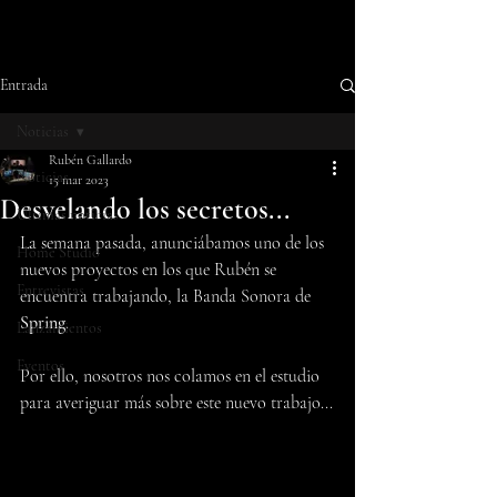
Entrada
Noticias
Rubén Gallardo
Noticias
15 mar 2023
Desvelando los secretos...
Últimas noticias
La semana pasada, anunciábamos uno de los 
Home Studio
nuevos proyectos en los que Rubén se 
Entrevistas
encuentra trabajando, la Banda Sonora de 
Spring
.
Lanzamientos
Eventos
Por ello, nosotros nos colamos en el estudio 
para averiguar más sobre este nuevo trabajo...