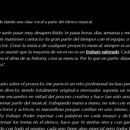
o dando una clase vocal a parte del elenco musical.
 suele pasar muy desapercibido; te pasas horas, días, semanas y me
in mantener contacto (la gran parte del tiempo) con el equipo, o 
rector. Crear la música de cualquier proyecto musical, siempre es un
que asumir que la mayoría de veces no es un 
trabajo valorado
. Cad
el alma de su historia, crea su esencia. Por lo que en parte, dejas
o".
 año sobre el proyecto, me pareció un reto profesional incluso pers
n directo, siendo totalmente original e innovador, suponía un re
me encuentro en mitad del proceso creativo y hace tan solo unos 
ormar parte del musical, trabajando mano a mano, no solo con el 
actores y actrices, es maravilloso porque confían en uno mismo; 
tu trabajo. Poder expresar con palabras en cada ensayo y dicta
presar los temas en el elenco, hace que te sientas vivo y con gan
do con todo el equipo; cada uno tiene algo especial pero todos t