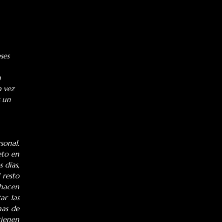
ses 
 
a vez 
 un 
onal. 
to en 
días, 
resto 
hacen 
r las 
as de 
ienen 