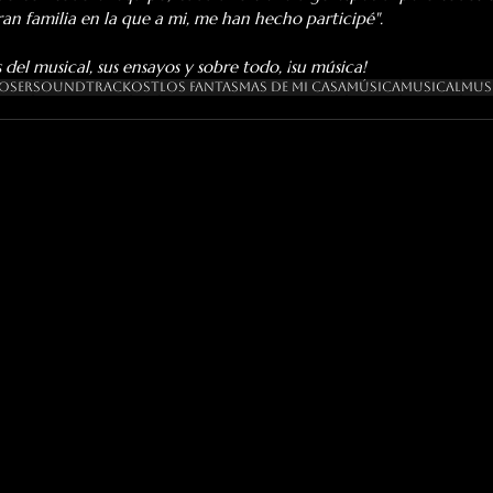
n familia en la que a mi, me han hecho participé".
el musical, sus ensayos y sobre todo, ¡su música!
oser
Soundtrack
OST
Los Fantasmas De Mi Casa
Música
Musical
Mus