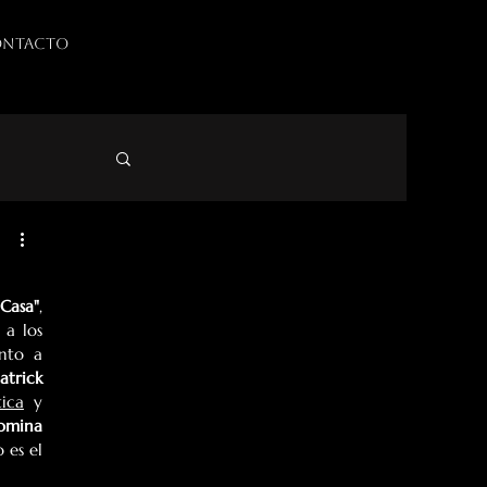
NTACTO
Casa"
, 
a los 
, quien junto a 
atrick 
tica
 y 
omina 
, no solo es el 