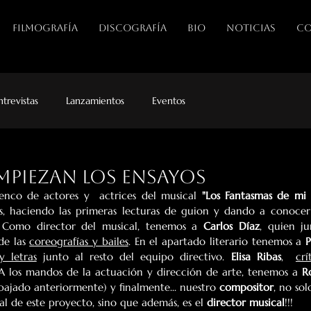
FILMOGRAFÍA
DISCOGRAFÍA
BIO
NOTICIAS
CO
ntrevistas
Lanzamientos
Eventos
mpiezan los ensayos
nco de actores y  actrices del musical 
"Los Fantasmas de mi 
os, haciendo las primeras lecturas de guion y dando a conocer 
 Como director del musical, tenemos a 
Carlos Díaz
de las 
coreografías y bailes
. En el apartado literario tenemos a 
P
y letras
 junto al resto del equipo directivo. 
Elisa Ribas
,  
crí
 A los mandos de la actuación y dirección de arte, tenemos a 
R
ajado anteriormente) y finalmente... nuestro 
compositor
nal de este proyecto, sino que además, es el 
director musical
!!!