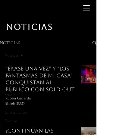
NOTICIAS
NOTICIAS
Noticias
Noticias
"Érase una vez" y "Los
Fantasmas de mi Casa"
Últimas
noticias
conquistan al
público con sold out
Home
Studio
Rubén Gallardo
Entrevistas
21 feb 2025
Lanzamientos
Eventos
¡Continúan las