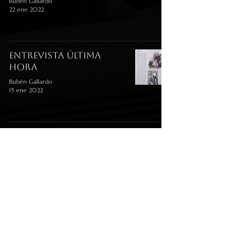
Rubén Gallardo
22 ene 2022
Entrevista Última
Hora
Rubén Gallardo
15 ene 2022
Los Fantasmas de mi
Casa, Entrevista
Cadena Ser
Rubén Gallardo
12 ene 2022